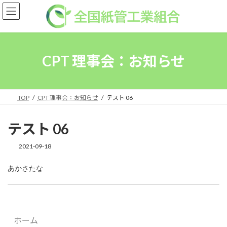
コ
ナ
ン
ビ
テ
ゲ
ン
ー
ツ
シ
へ
ョ
CPT 理事会：お知らせ
ス
ン
キ
に
ッ
移
プ
動
TOP
CPT 理事会：お知らせ
テスト 06
テスト 06
2021-09-18
あかさたな
テスト 05
2021-09-18
ホーム