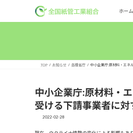
コ
ナ
ン
ビ
ホー
テ
ゲ
ン
ー
理事
ツ
シ
へ
ョ
組合
ス
ン
キ
に
組合
ッ
移
TOP
お知らせ
各種省庁
中小企業庁:原材料・エネ
プ
動
事業
組織
中小企業庁:原材料・
組合
受ける下請事業者に対
企業
2022-02-28
現在、ウクライナ情勢の変化による影響もあ