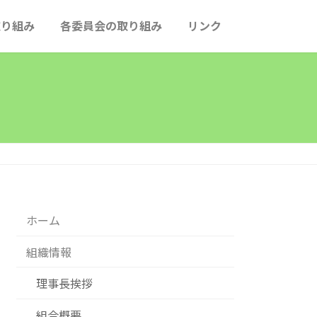
取り組み
各委員会の取り組み
リンク
広報委員会
ESG委員会
HP掲載基準内規
ホーム
組織情報
理事長挨拶
組合概要